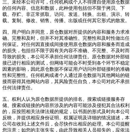
三、未经本公司许可，任何机构或个人不得擅自使用原仓数据
的任何内容、信息和数据，此种使用包括但不限于拷贝、下
载、存贮、非正常抓取、访问、发送、转换、出租、演示、转
载、复制、修改、销售、传播、出版或任何其它形式的散发。
四、用户明白并同意，原仓数据对所提供的内容和服务力求准
确、完整和及时，但并不对其准确性、完整性和及时性做出任
何保证。
对任何因直接或间接使用原仓数据内容和服务而造成
的损失，包括但不限于因有关内容不准确、不完整、不及时而
导致的损失，本公司不承担任何法律责任。原仓数据对外部链
接已进行相应的测试，但网络可能会不时受到各个环节不稳定
因素的影响，因此原仓数据不保证用户访问外部链接时的准确
性和完整性。任何机构或者个人通过原仓数据与其他网站的链
接而获得其他网站内容，其风险责任自负，本公司对此不承担
任何法律责任。
五、权利人认为原仓数据所提供的排名、搜索或链接服务存
储、搜索或链接的内容所涉及的内容可能涉及侵犯其合法权利
的，应按照相关法律法规的规定，以书面的形式及时向本公司
反映，并提供相应身份证明、权属证明及详细的情况描述，本
公司在收到上述文件后，会尽快作出相应的处理。本公司提醒
您注意：如您的主张失实，由此导致相关人员损失的，应依法