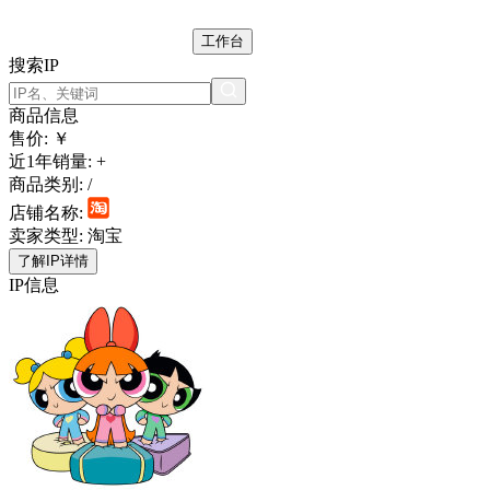
工作台
搜索IP
商品信息
售价: ￥
近1年销量:
+
商品类别:
/
店铺名称:
卖家类型:
淘宝
了解IP详情
IP信息