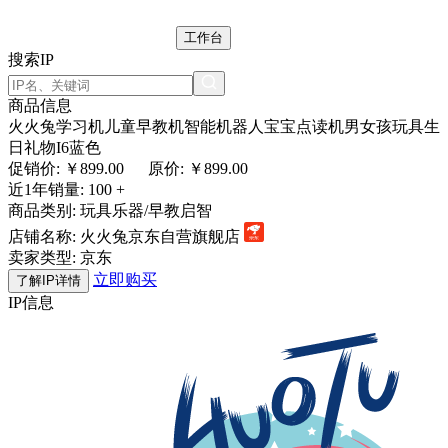
工作台
搜索IP
商品信息
火火兔学习机儿童早教机智能机器人宝宝点读机男女孩玩具生
日礼物I6蓝色
促销价: ￥
899.00
原价: ￥899.00
近1年销量:
100 +
商品类别:
玩具乐器/早教启智
店铺名称:
火火兔京东自营旗舰店
卖家类型:
京东
立即购买
了解IP详情
IP信息