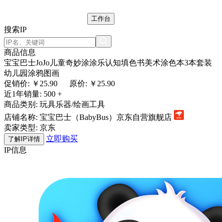
工作台
搜索IP
商品信息
宝宝巴士JoJo儿童奇妙涂涂乐认知填色书美术涂色本3本套装
幼儿园涂鸦图画
促销价: ￥
25.90
原价: ￥25.90
近1年销量:
500 +
商品类别:
玩具乐器/绘画工具
店铺名称:
宝宝巴士（BabyBus）京东自营旗舰店
卖家类型:
京东
立即购买
了解IP详情
IP信息