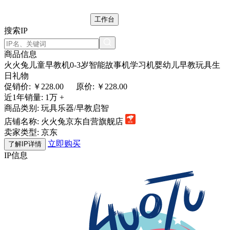
工作台
搜索IP
商品信息
火火兔儿童早教机0-3岁智能故事机学习机婴幼儿早教玩具生
日礼物
促销价: ￥
228.00
原价: ￥228.00
近1年销量:
1万 +
商品类别:
玩具乐器/早教启智
店铺名称:
火火兔京东自营旗舰店
卖家类型:
京东
立即购买
了解IP详情
IP信息