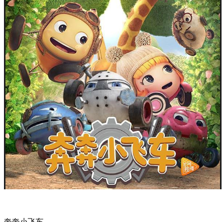
奔奔小飞车