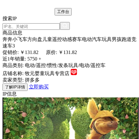
工作台
搜索IP
商品信息
奔奔小飞车方向盘儿童遥控动感赛车电动汽车玩具男孩跑道竞
速车3
促销价: ￥
131.82
原价: ￥131.82
近1年销量:
5750 +
商品类别:
电动/遥控/惯性/发条玩具/电动/遥控车
店铺名称:
牧元婴童玩具专营店
卖家类型:
拼多多
立即购买
了解IP详情
IP信息