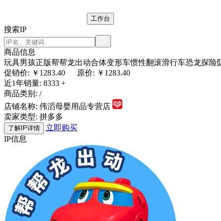
工作台
搜索IP
商品信息
玩具男孩正版帮帮龙出动合体变形车惯性翻滚滑行车恐龙探险
促销价: ￥
1283.40
原价: ￥1283.40
近1年销量:
8333 +
商品类别:
/
店铺名称:
伟滔母婴用品专营店
卖家类型:
拼多多
立即购买
了解IP详情
IP信息