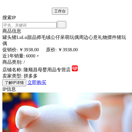
工作台
搜索IP
商品信息
罐头猪LuLu甜品师毛绒公仔呆萌玩偶周边心意礼物摆件猪玩
偶
促销价: ￥
3938.00
原价: ￥3938.00
近1年销量:
6000 +
商品类别:
/
店铺名称:
隆顺昌母婴用品专营店
卖家类型:
拼多多
立即购买
了解IP详情
IP信息