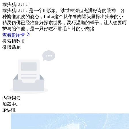
罐头猪LULU
罐头猪LULU是一个IP形象。涉世未深但充满好奇的眼神，各
种慵懒顽皮的姿态，LuLu这个从午餐肉罐头里探出头来的小
精灵仿佛已经准备好探索世界，灵巧温顺的样子，让人想要呵
护与陪伴他，是一只好吃不胖毛茸茸的小肉猪
查看IP详情
搜索指数
0
微博话题
内容词云
加载中...
IP快讯