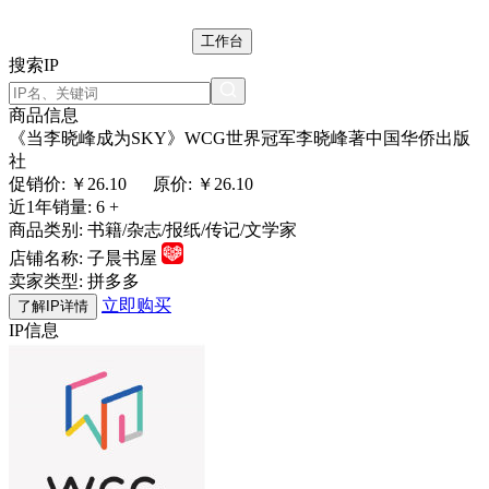
工作台
搜索IP
商品信息
《当李晓峰成为SKY》WCG世界冠军李晓峰著中国华侨出版
社
促销价: ￥
26.10
原价: ￥26.10
近1年销量:
6 +
商品类别:
书籍/杂志/报纸/传记/文学家
店铺名称:
子晨书屋
卖家类型:
拼多多
立即购买
了解IP详情
IP信息