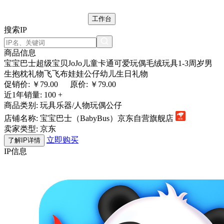
工作台
搜索IP
商品信息
宝宝巴士超级宝贝JoJo儿童卡通可爱玩偶毛绒玩具1-3周岁男
生抱枕礼物飞飞布娃娃公仔幼儿生日礼物
促销价: ￥
79.00
原价: ￥79.00
近1年销量:
100 +
商品类别:
玩具乐器/人物玩偶公仔
店铺名称:
宝宝巴士（BabyBus）京东自营旗舰店
卖家类型:
京东
立即购买
了解IP详情
IP信息