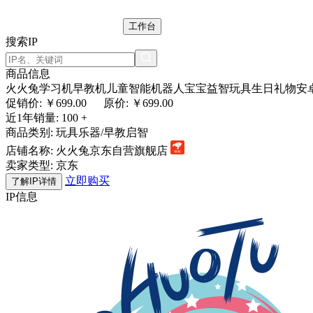
工作台
搜索IP
商品信息
火火兔学习机早教机儿童智能机器人宝宝益智玩具生日礼物安
促销价: ￥
699.00
原价: ￥699.00
近1年销量:
100 +
商品类别:
玩具乐器/早教启智
店铺名称:
火火兔京东自营旗舰店
卖家类型:
京东
立即购买
了解IP详情
IP信息