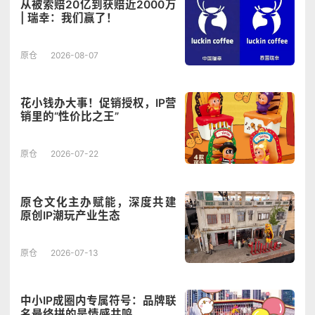
从被索赔20亿到获赔近2000万
| 瑞幸：我们赢了！
原仓
2026-08-07
花小钱办大事！促销授权，IP营
销里的“性价比之王”
原仓
2026-07-22
原仓文化主办赋能，深度共建
原创IP潮玩产业生态
原仓
2026-07-13
中小IP成圈内专属符号：品牌联
名最终拼的是情感共鸣