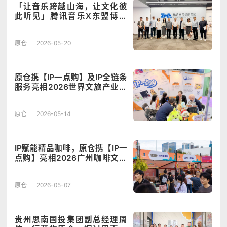
「让音乐跨越山海，让文化彼
此听见」腾讯音乐X东盟博览
会，一场关于“音乐”的合作想象
原仓
2026-05-20
原仓携【IP一点购】及IP全链条
服务亮相2026世界文旅产业博
览会暨IP产业合作交易会
原仓
2026-05-14
IP赋能精品咖啡，原仓携【IP一
点购】亮相2026广州咖啡文化
季
原仓
2026-05-07
贵州思南国投集团副总经理周