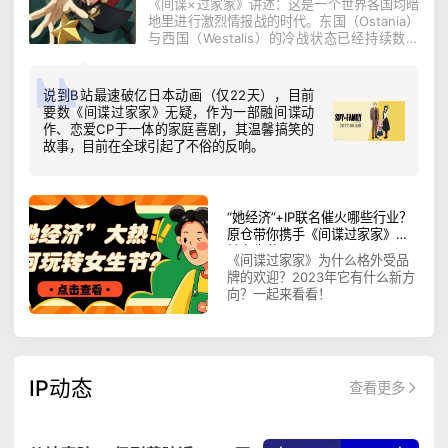
《间谍×过家家》讲述：这是一个世界各国均暗
地里进行激烈情报战的时代。东国（Ostania）
与西国（Westalis）的冷战状态已经持续数十
年。“黄昏”是西国情报局东国对策科“WISE”的
一名优秀间谍。为调查威胁东西两国和平的人
物——东国国家统一党总裁多诺万·德斯蒙，上
说到B站最速破亿日本动画（仅22天），目前
级给予了他一个绝密任务。
要数《间谍过家家》无疑，作为一部融间谍动
作、恋爱CP于一体的家庭喜剧，其温馨搞笑的
故事，目前在全球引起了不俗的反响。
“她经济”+IP联名催火哪些行业？
原仓带你携手《间谍过家家》玩
转女生节！
《间谍过家家》为什么格外受品
牌的欢迎？2023年它有什么新方
向？一起来看看！
IP动态
查看更多