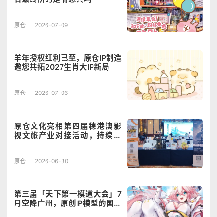
原仓
2026-07-09
羊年授权红利已至，原仓IP制造
邀您共拓2027生肖大IP新局
原仓
2026-07-06
原仓文化亮相第四届穗港澳影
视文旅产业对接活动，持续探
索IP影视融合新机遇
原仓
2026-06-30
第三届「天下第一模道大会」7
月空降广州，原创IP模型的国际
盛事