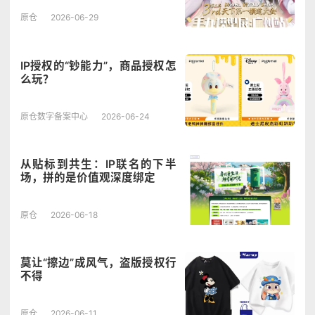
原仓
2026-06-29
IP授权的“钞能力”，商品授权怎
么玩？
原仓数字备案中心
2026-06-24
从贴标到共生：IP联名的下半
场，拼的是价值观深度绑定
原仓
2026-06-18
莫让“擦边”成风气，盗版授权行
不得
原仓
2026-06-11