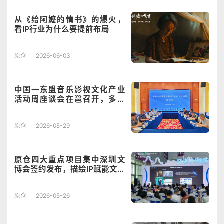
从《给阿嬷的情书》的爆火，
看IP行业为什么要提前布局
原仓
2026-06-03
中国一东盟音乐影视文化产业
活动周座谈会在邕召开，多方
共谋文化经济出海新篇章
原仓
2026-05-29
原仓四大重点项目集中深圳文
博会签约发布，描绘IP赋能文旅
新未来！
原仓
2026-05-26