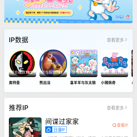
IP数据
查看更多
原仓指数
782
原仓指数
781
原仓指数
772
原仓指数
772
原
奥特曼
熊出没
喜羊羊与灰太狼
小猪佩奇
斗
推荐IP
查看更多
间谍过家家
查看IP
日漫IP