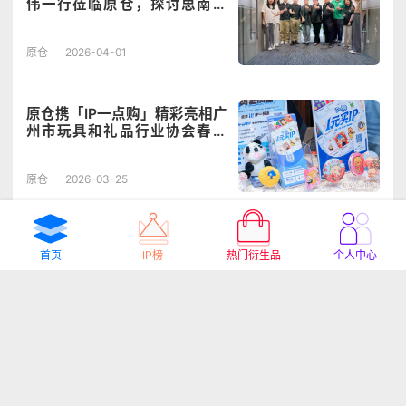
伟一行莅临原仓，探讨思南文
旅IP打造
原仓
2026-04-01
原仓携「IP一点购」精彩亮相广
州市玩具和礼品行业协会春茗
大会
原仓
2026-03-25
海珠区科工商信局调研原仓，
首页
IP榜
热门衍生品
个人中心
共话IP生态数字化发展新路径
原仓
2026-03-20
凡拓数创副总经理吴刚到访原
仓，探讨文商旅融合新形态