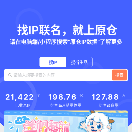
找IP联名，就上原仓
请在电脑端/小程序搜索“原仓IP数据”了解更多
搜IP
搜衍生品
搜索
21,422
198.76
127.88
个
亿
万
已收录IP
衍生品月销量体量
衍生品数量